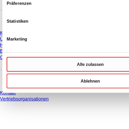
Präferenzen
Unternehmen und Karriere
Statistiken
Karriere
Marketing
Über uns
Historie
Einkauf und Logistik
Compliance
Alle zulassen
Sie haben Fragen?
Ablehnen
Kontakt
Vertriebsorganisationen
* Die angezeigten Preise sind Listenpreise für nicht angemeldete Nutzer und
ohne individuell vereinbarte Konditionen. Alle Preise verstehen sich zzgl. der
gesetzlichen Steuer Ihres jeweiligen Landes und ggf. Versandkosten, sofern
nicht anders angegeben.