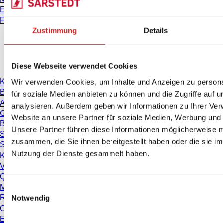
E-Learning
FAQ
Zustimmung
Details
Download
Diese Webseite verwendet Cookies
Wir verwenden Cookies, um Inhalte und Anzeigen zu persona
Katalog
Broschüren
für soziale Medien anbieten zu können und die Zugriffe auf 
Anwenderinformationen
analysieren. Außerdem geben wir Informationen zu Ihrer Ve
Gebrauchshinweise
Website an unsere Partner für soziale Medien, Werbung und 
Bedienungsanleitungen
Unsere Partner führen diese Informationen möglicherweise m
Studien
zusammen, die Sie ihnen bereitgestellt haben oder die sie i
Sicherheitsdatenblätter
Nutzung der Dienste gesammelt haben.
Konformitätserklärungen
Videos
Qualitätsmanagement
Materialeigenschaften
Einwilligungsauswahl
Notwendig
Reinheitsgrade
Chemikalienbeständigkeit
Einfrieren von SARSTEDT-Röhren