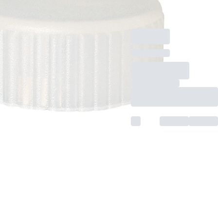
Material: LD-PE,
1.000 Stück/Beutel