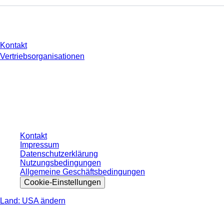
Sie haben Fragen?
Kontakt
Vertriebsorganisationen
* Die angezeigten Preise sind Listenpreise für nicht angemeldete Nutzer und
ohne individuell vereinbarte Konditionen. Alle Preise verstehen sich zzgl. der
gesetzlichen Steuer Ihres jeweiligen Landes und ggf. Versandkosten, sofern
nicht anders angegeben.
Kontakt
Impressum
Datenschutzerklärung
Nutzungsbedingungen
Allgemeine Geschäftsbedingungen
Cookie-Einstellungen
Land: USA ändern