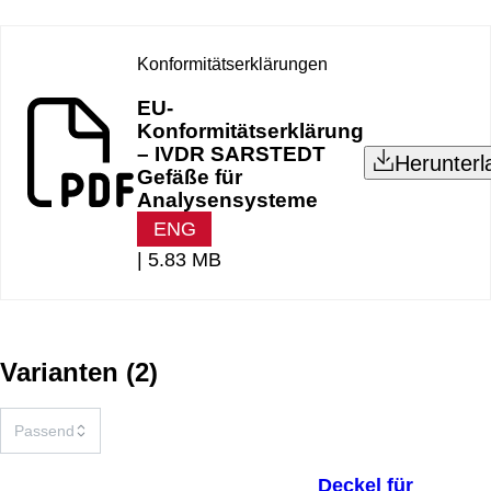
Konformitätserklärungen
EU-
Konformitätserklärung
– IVDR SARSTEDT
Herunterl
Gefäße für
Analysensysteme
ENG
|
5.83 MB
Varianten
(
2
)
Deckel für