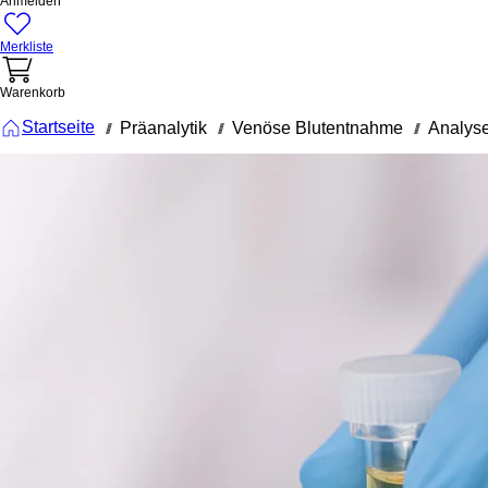
Anmelden
Merkliste
Warenkorb
Startseite
Präanalytik
Venöse Blutentnahme
Analys
///
///
///