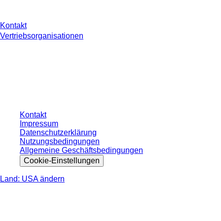
Kontakt
Vertriebsorganisationen
* Die angezeigten Preise sind Listenpreise für nicht angemeldete Nutzer und
ohne individuell vereinbarte Konditionen. Alle Preise verstehen sich zzgl. der
gesetzlichen Steuer Ihres jeweiligen Landes und ggf. Versandkosten, sofern
nicht anders angegeben.
Kontakt
Impressum
Datenschutzerklärung
Nutzungsbedingungen
Allgemeine Geschäftsbedingungen
Cookie-Einstellungen
Land: USA ändern