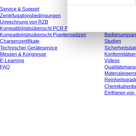
Service & Support
Katalog
Zentrifugationsbedingungen
Broschüren
Umrechnung von RZB
Anwenderinfo
Kompatibilitätsübersicht PCR Platten
Gebrauchshin
Kompatibilitätsübersicht Pipettenspitzen
Bedienungsan
Chargenzertifikate
Studien
Technischer Geräteservice
Sicherheitsdat
Messen & Kongresse
Konformitätse
E-Learning
Videos
FAQ
Qualitätsman
Materialeigen
Reinheitsgrad
Chemikalienbe
Einfrieren v
* Die angezeigten Preise sind Listenpreise für nicht angemeldete Nutzer und 
jeweiligen Landes und ggf. Versandkosten, sofern nicht anders angegeben.