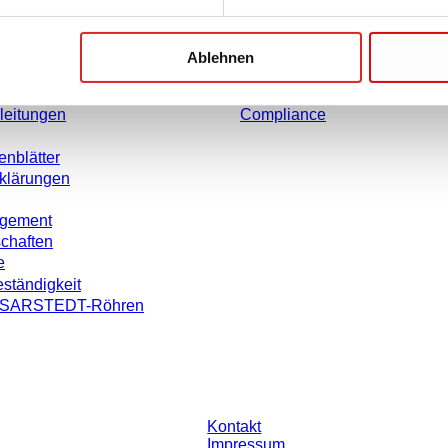
Karriere
Über uns
Ablehnen
rmationen
Historie
weise
Einkauf und Logistik
leitungen
Compliance
enblätter
rklärungen
agement
schaften
e
ständigkeit
on SARSTEDT-Röhren
ohne individuell vereinbarte Konditionen. Alle Preise verstehen sich zzgl. der
Kontakt
Impressum