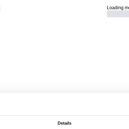
Loading m
Seite nicht gef
ZURÜCK ZUR HOMEPAGE
Details