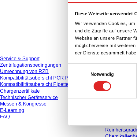
Diese Webseite verwendet 
Wir verwenden Cookies, um I
und die Zugriffe auf unsere 
Website an unsere Partner fü
Service
Download
möglicherweise mit weiteren
der Dienste gesammelt habe
Service & Support
Katalog
Zentrifugationsbedingungen
Broschüren
Einwilligungsauswahl
Umrechnung von RZB
Anwenderinfo
Notwendig
Kompatibilitätsübersicht PCR Platten
Gebrauchshin
Kompatibilitätsübersicht Pipettenspitzen
Bedienungsan
Chargenzertifikate
Studien
Technischer Geräteservice
Sicherheitsdat
Messen & Kongresse
Konformitätse
E-Learning
Videos
FAQ
Qualitätsman
Materialeigen
Reinheitsgrad
Chemikalienbe