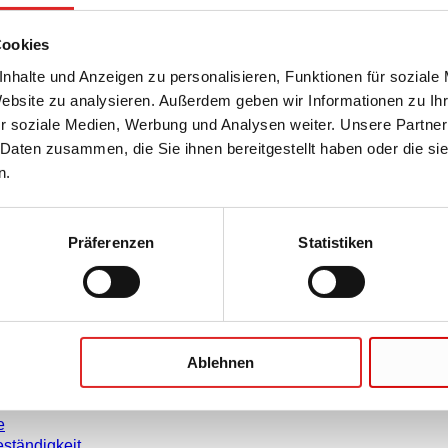
Cookies
nhalte und Anzeigen zu personalisieren, Funktionen für soziale
Website zu analysieren. Außerdem geben wir Informationen zu I
r soziale Medien, Werbung und Analysen weiter. Unsere Partner
Unternehmen und Karrier
 Daten zusammen, die Sie ihnen bereitgestellt haben oder die s
n.
Karriere
Über uns
rmationen
Historie
Präferenzen
Statistiken
weise
Einkauf und Logistik
leitungen
Compliance
enblätter
rklärungen
Ablehnen
agement
schaften
e
ständigkeit