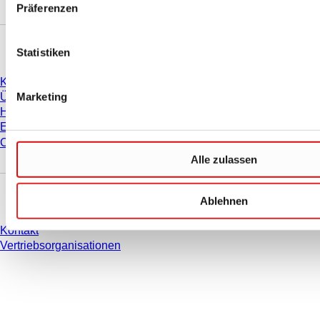
Präferenzen
Unternehmen und Karriere
Statistiken
Karriere
Marketing
Über uns
Historie
Einkauf und Logistik
Compliance
Alle zulassen
Sie haben Fragen?
Ablehnen
Kontakt
Vertriebsorganisationen
* Die angezeigten Preise sind Listenpreise für nicht angemeldete Nutzer und
ohne individuell vereinbarte Konditionen. Alle Preise verstehen sich zzgl. der
gesetzlichen Steuer Ihres jeweiligen Landes und ggf. Versandkosten, sofern
nicht anders angegeben.