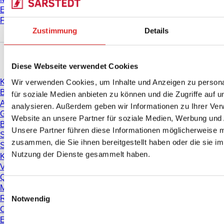
E-Learning
FAQ
Zustimmung
Details
Download
Diese Webseite verwendet Cookies
Wir verwenden Cookies, um Inhalte und Anzeigen zu persona
Katalog
Broschüren
für soziale Medien anbieten zu können und die Zugriffe auf 
Anwenderinformationen
analysieren. Außerdem geben wir Informationen zu Ihrer Ve
Gebrauchshinweise
Website an unsere Partner für soziale Medien, Werbung und 
Bedienungsanleitungen
Unsere Partner führen diese Informationen möglicherweise m
Studien
zusammen, die Sie ihnen bereitgestellt haben oder die sie i
Sicherheitsdatenblätter
Nutzung der Dienste gesammelt haben.
Konformitätserklärungen
Videos
Qualitätsmanagement
Materialeigenschaften
Einwilligungsauswahl
Notwendig
Reinheitsgrade
Chemikalienbeständigkeit
Einfrieren von SARSTEDT-Röhren